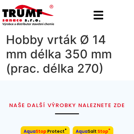
Hobby vrták Ø 14
mm délka 350 mm
(prac. délka 270)
NAŠE DALŠÍ VÝROBKY NALEZNETE ZDE
®
®
Aqua
Stop
Protect
Aqua
Salt
Stop