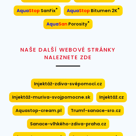
®
®
Aqua
Stop
SanFix
Aqua
Stop
Bitumen 2K
®
Aqua
San
Porosity
NAŠE DALŠÍ WEBOVÉ STRÁNKY
NALEZNETE ZDE
Injektáž-zdiva-svépomocí.cz
Injektáž-muriva-svojpomocne.sk
Injektáž.cz
Aquastop-cream.pl
Trumf-sanace-sro.cz
Sanace-vlhkého-zdiva-praha.cz