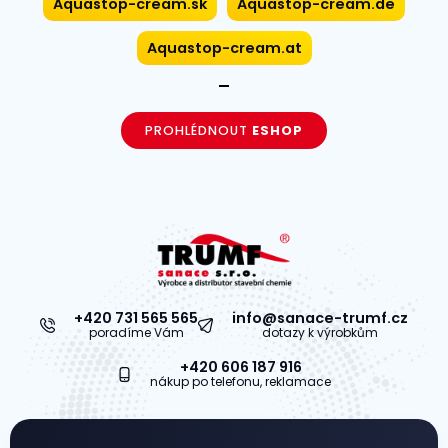
Aquastop-cream.sk
Aquastop-cream.de
Aquastop-cream.at
PROHLÉDNOUT
ESHOP
+420 731 565 565
info@sanace-trumf.cz
poradíme Vám
dotazy k výrobkům
+420 606 187 916
nákup po telefonu, reklamace