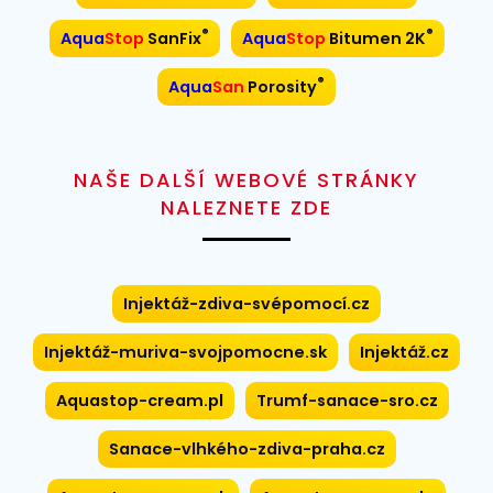
®
®
Aqua
Stop
SanFix
Aqua
Stop
Bitumen 2K
®
Aqua
San
Porosity
NAŠE DALŠÍ WEBOVÉ STRÁNKY
NALEZNETE ZDE
Injektáž-zdiva-svépomocí.cz
Injektáž-muriva-svojpomocne.sk
Injektáž.cz
Aquastop-cream.pl
Trumf-sanace-sro.cz
Sanace-vlhkého-zdiva-praha.cz