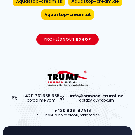
Aquastop-cream.sk
Aquastop-cream.de
Aquastop-cream.at
PROHLÉDNOUT
ESHOP
+420 731 565 565
info@sanace-trumf.cz
poradíme Vám
dotazy k výrobkům
+420 606 187 916
nákup po telefonu, reklamace