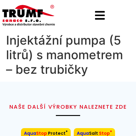
Injektážní pumpa (5
litrů) s manometrem
– bez trubičky
NAŠE DALŠÍ VÝROBKY NALEZNETE ZDE
®
®
Aqua
Stop
Protect
Aqua
Salt
Stop