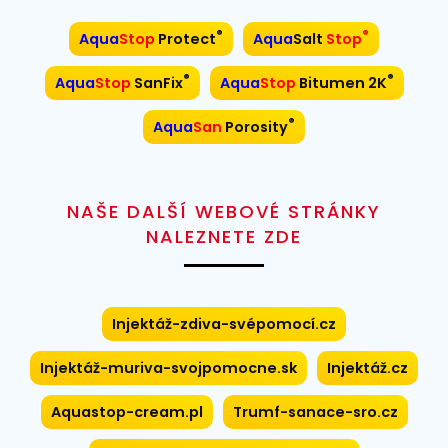
®
®
Aqua
Stop
Protect
Aqua
Salt
Stop
®
®
Aqua
Stop
SanFix
Aqua
Stop
Bitumen 2K
®
Aqua
San
Porosity
NAŠE DALŠÍ WEBOVÉ STRÁNKY
NALEZNETE ZDE
Injektáž-zdiva-svépomocí.cz
Injektáž-muriva-svojpomocne.sk
Injektáž.cz
Aquastop-cream.pl
Trumf-sanace-sro.cz