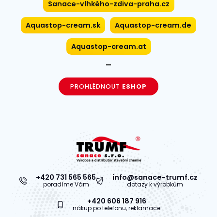
Sanace-vlhkého-zdiva-praha.cz
Aquastop-cream.sk
Aquastop-cream.de
Aquastop-cream.at
PROHLÉDNOUT
ESHOP
+420 731 565 565
info@sanace-trumf.cz
poradíme Vám
dotazy k výrobkům
+420 606 187 916
nákup po telefonu, reklamace