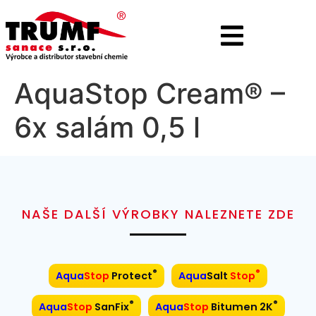
AquaStop Cream® –
6x salám 0,5 l
NAŠE DALŠÍ VÝROBKY NALEZNETE ZDE
®
®
Aqua
Stop
Protect
Aqua
Salt
Stop
®
®
Aqua
Stop
SanFix
Aqua
Stop
Bitumen 2K