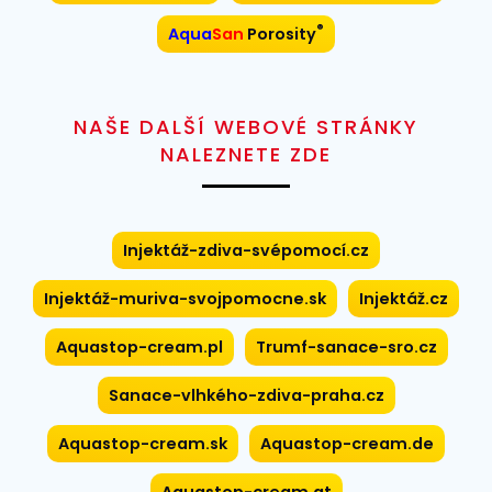
®
Aqua
San
Porosity
NAŠE DALŠÍ WEBOVÉ STRÁNKY
NALEZNETE ZDE
Injektáž-zdiva-svépomocí.cz
Injektáž-muriva-svojpomocne.sk
Injektáž.cz
Aquastop-cream.pl
Trumf-sanace-sro.cz
Sanace-vlhkého-zdiva-praha.cz
Aquastop-cream.sk
Aquastop-cream.de
Aquastop-cream.at