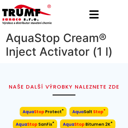
AquaStop Cream®
Inject Activator (1 l)
NAŠE DALŠÍ VÝROBKY NALEZNETE ZDE
®
®
Aqua
Stop
Protect
Aqua
Salt
Stop
®
®
Aqua
Stop
SanFix
Aqua
Stop
Bitumen 2K