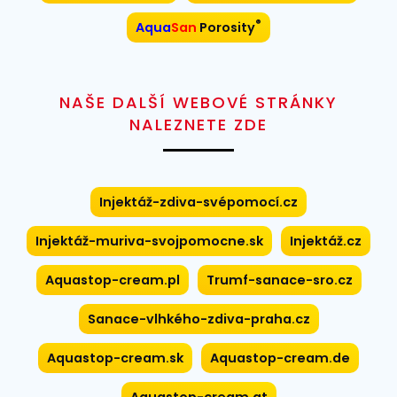
®
Aqua
San
Porosity
NAŠE DALŠÍ WEBOVÉ STRÁNKY
NALEZNETE ZDE
Injektáž-zdiva-svépomocí.cz
Injektáž-muriva-svojpomocne.sk
Injektáž.cz
Aquastop-cream.pl
Trumf-sanace-sro.cz
Sanace-vlhkého-zdiva-praha.cz
Aquastop-cream.sk
Aquastop-cream.de
Aquastop-cream.at