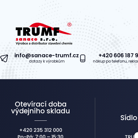
5
info@sanace-trumf.cz
+420 606 187 9
dotazy k výrobkům
nákup po telefonu, rek
Otevírací doba
výdejního skladu
Sídlo
+420 235 312 000
Po-Pá: 7:00 – 15:30
TRUMF