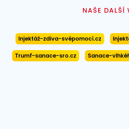
NAŠE DALŠÍ
Injektáž-zdiva-svépomocí.cz
Injek
Trumf-sanace-sro.cz
Sanace-vlhké