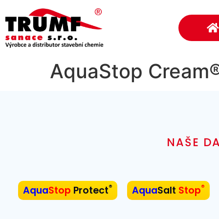
AquaStop Cream® 
NAŠE DA
®
®
Aqua
Stop
Protect
Aqua
Salt
Stop