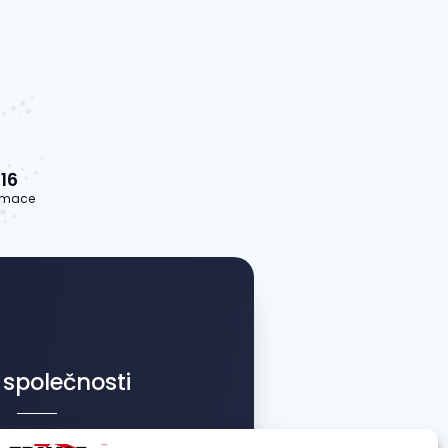
16
lamace
 společnosti
 sanace s.r.o.