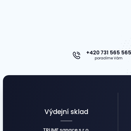
+420 731 565 56
poradíme Vám
Výdejní sklad
TRUMF sanace s.r.o.