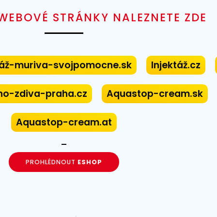
 WEBOVÉ STRÁNKY NALEZNETE ZDE
táž-muriva-svojpomocne.sk
Injektáž.cz
ho-zdiva-praha.cz
Aquastop-cream.sk
Aquastop-cream.at
PROHLÉDNOUT
ESHOP