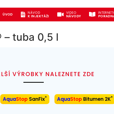
NÁVOD
VIDEO
INTERNE
ÚVOD
K INJEKTÁŽI
NÁVODY
PORADN
– tuba 0,5 l
LŠÍ VÝROBKY NALEZNETE ZDE
®
®
Aqua
Stop
SanFix
Aqua
Stop
Bitumen 2K