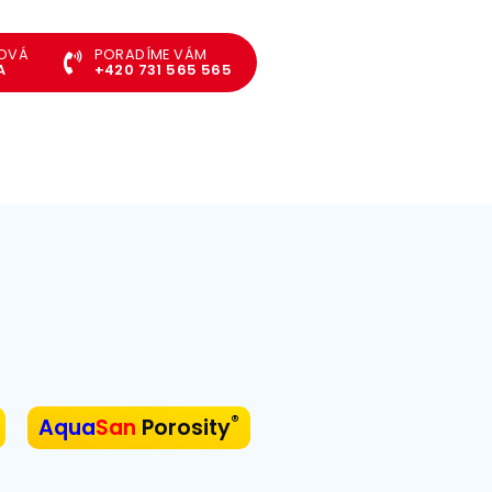
TOVÁ
PORADÍME VÁM
A
+420 731 565 565
®
Aqua
San
Porosity