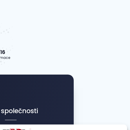
16
lamace
 společnosti
 sanace s.r.o.