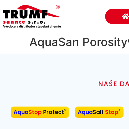
AquaSan Porosity®
NAŠE DA
®
®
Aqua
Stop
Protect
Aqua
Salt
Stop