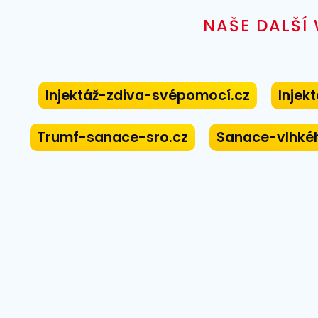
NAŠE DALŠÍ
Injektáž-zdiva-svépomocí.cz
Injek
Trumf-sanace-sro.cz
Sanace-vlhké