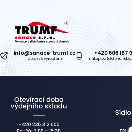
5
info@sanace-trumf.cz
+420 606 187 9
dotazy k výrobkům
nákup po telefonu, rek
Otevírací doba
výdejního skladu
Sídlo
+420 235 312 000
Po-Pá: 7:00 – 15:30
TRUMF