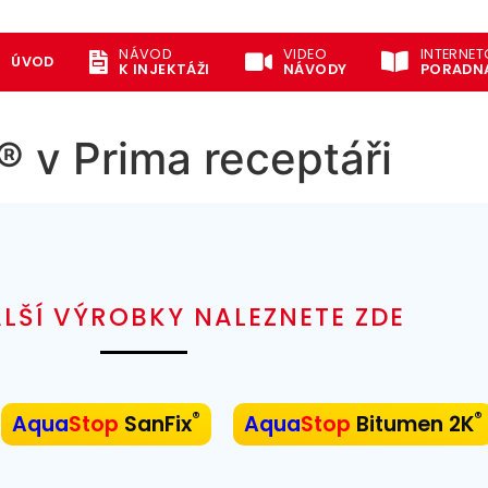
NÁVOD
VIDEO
INTERNE
ÚVOD
K INJEKTÁŽI
NÁVODY
PORADN
 v Prima receptáři
LŠÍ VÝROBKY NALEZNETE ZDE
®
®
Aqua
Stop
SanFix
Aqua
Stop
Bitumen 2K