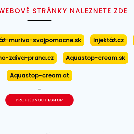
 WEBOVÉ STRÁNKY NALEZNETE ZDE
táž-muriva-svojpomocne.sk
Injektáž.cz
ho-zdiva-praha.cz
Aquastop-cream.sk
Aquastop-cream.at
PROHLÉDNOUT
ESHOP