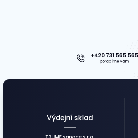
+420 731 565 56
poradíme Vám
Výdejní sklad
TRUMF sanace s.r.o.