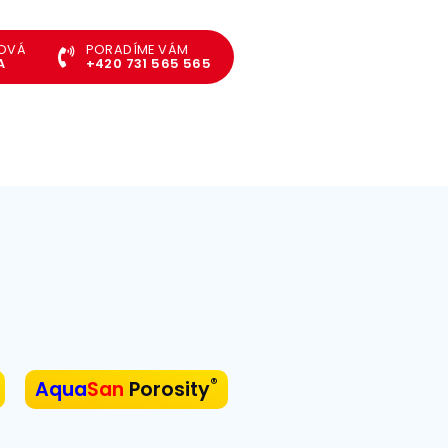
TOVÁ
PORADÍME VÁM
A
+420 731 565 565
®
Aqua
San
Porosity