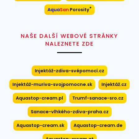
®
Aqua
San
Porosity
NAŠE DALŠÍ WEBOVÉ STRÁNKY
NALEZNETE ZDE
Injektáž-zdiva-svépomocí.cz
Injektáž-muriva-svojpomocne.sk
Injektáž.cz
Aquastop-cream.pl
Trumf-sanace-sro.cz
Sanace-vlhkého-zdiva-praha.cz
Aquastop-cream.sk
Aquastop-cream.de
Aquastop-cream.at