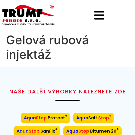
Gelová rubová
injektáž
NAŠE DALŠÍ VÝROBKY NALEZNETE ZDE
®
®
Aqua
Stop
Protect
Aqua
Salt
Stop
®
®
Aqua
Stop
SanFix
Aqua
Stop
Bitumen 2K