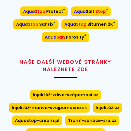
®
®
Aqua
Stop
Protect
Aqua
Salt
Stop
®
®
Aqua
Stop
SanFix
Aqua
Stop
Bitumen 2K
®
Aqua
San
Porosity
NAŠE DALŠÍ WEBOVÉ STRÁNKY
NALEZNETE ZDE
Injektáž-zdiva-svépomocí.cz
Injektáž-muriva-svojpomocne.sk
Injektáž.cz
Aquastop-cream.pl
Trumf-sanace-sro.cz