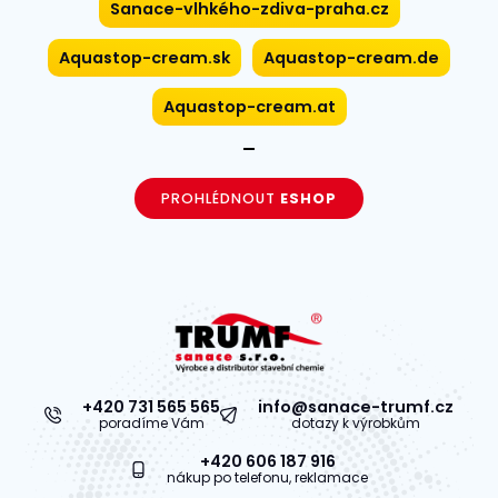
Sanace-vlhkého-zdiva-praha.cz
Aquastop-cream.sk
Aquastop-cream.de
Aquastop-cream.at
PROHLÉDNOUT
ESHOP
+420 731 565 565
info@sanace-trumf.cz
poradíme Vám
dotazy k výrobkům
+420 606 187 916
nákup po telefonu, reklamace