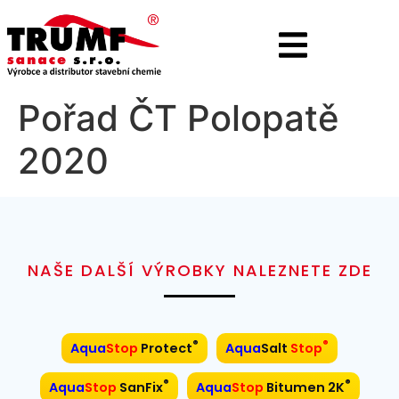
Pořad ČT Polopatě
2020
NAŠE DALŠÍ VÝROBKY NALEZNETE ZDE
®
®
Aqua
Stop
Protect
Aqua
Salt
Stop
®
®
Aqua
Stop
SanFix
Aqua
Stop
Bitumen 2K