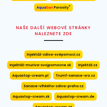
®
Aqua
San
Porosity
NAŠE DALŠÍ WEBOVÉ STRÁNKY
NALEZNETE ZDE
Injektáž-zdiva-svépomocí.cz
Injektáž-muriva-svojpomocne.sk
Injektáž.cz
Aquastop-cream.pl
Trumf-sanace-sro.cz
Sanace-vlhkého-zdiva-praha.cz
Aquastop-cream.sk
Aquastop-cream.de
Aquastop-cream.at